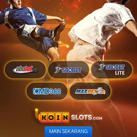
MAIN SEKARANG